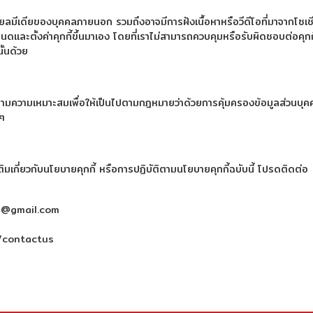
ชียลมีเดียของบุคคลภายนอก รวมถึงอาจมีการฝังเนื้อหาหรือวีดีโอที่มาจากโซเ
ละตั้งค่าคุกกี้ขึ้นมาเอง โดยที่เราไม่สามารถควบคุมหรือรับผิดชอบต่อคุกกี
้นด้วย
ตามความเหมาะสมเพื่อให้เป็นไปตามกฎหมายว่าด้วยการคุ้มครองข้อมูลส่วนบุคคล
 ๆ
มเกี่ยวกับนโยบายคุกกี้ หรือการปฏิบัติตามนโยบายคุกกี้ฉบับนี้ โปรดติดต่อ
ts@gmail.com
/contactus